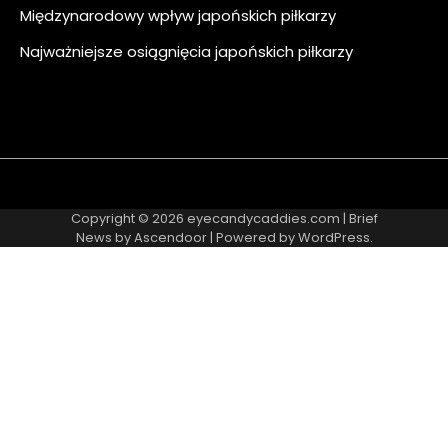
Międzynarodowy wpływ japońskich piłkarzy
Najważniejsze osiągnięcia japońskich piłkarzy
About
Contact
Cookie
Privacy
Sitemap
Terms
Us
Us
Policy
Policy
and
Copyright © 2026
eyecandycaddies.com
| Brief
Conditions
News by
Ascendoor
| Powered by
WordPress
.