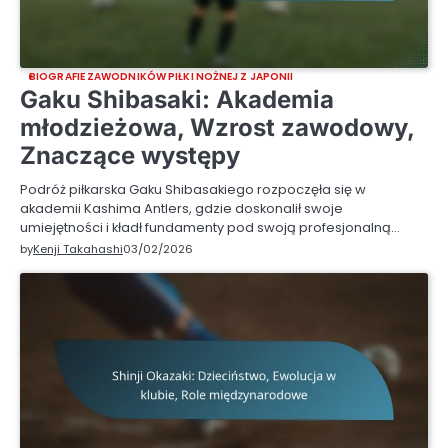
BIOGRAFIE ZAWODNIKÓW PIŁKI NOŻNEJ Z JAPONII
Gaku Shibasaki: Akademia
młodzieżowa, Wzrost zawodowy,
Znaczące występy
Podróż piłkarska Gaku Shibasakiego rozpoczęła się w
akademii Kashima Antlers, gdzie doskonalił swoje
umiejętności i kładł fundamenty pod swoją profesjonalną…
by
Kenji Takahashi
03/02/2026