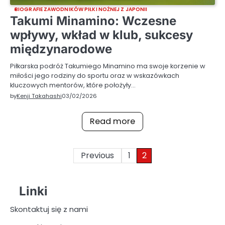
BIOGRAFIE ZAWODNIKÓW PIŁKI NOŻNEJ Z JAPONII
Takumi Minamino: Wczesne
wpływy, wkład w klub, sukcesy
międzynarodowe
Piłkarska podróż Takumiego Minamino ma swoje korzenie w
miłości jego rodziny do sportu oraz w wskazówkach
kluczowych mentorów, które położyły…
by
Kenji Takahashi
03/02/2026
Read more
Posts
Previous
1
2
pagination
Linki
Skontaktuj się z nami