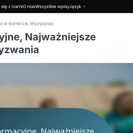
 się z nami
O nas
Wszystkie wpisy
Język
ia w karierze, Wyzwania
yjne, Najważniejsze
Wyzwania