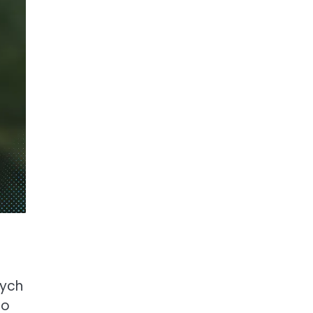
nych
go