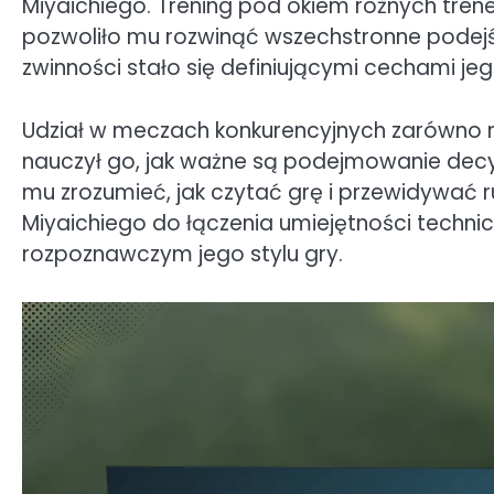
Miyaichiego. Trening pod okiem różnych trene
pozwoliło mu rozwinąć wszechstronne podejśc
zwinności stało się definiującymi cechami jego
Udział w meczach konkurencyjnych zarówno n
nauczył go, jak ważne są podejmowanie decy
mu zrozumieć, jak czytać grę i przewidywać
Miyaichiego do łączenia umiejętności techni
rozpoznawczym jego stylu gry.