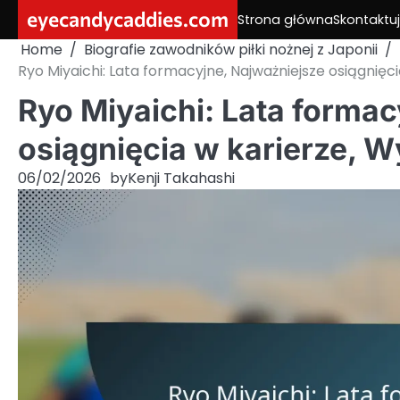
Skip
eyecandycaddies.com
Strona główna
Skontaktuj
to
Home
Biografie zawodników piłki nożnej z Japonii
content
Ryo Miyaichi: Lata formacyjne, Najważniejsze osiągnięc
Ryo Miyaichi: Lata formac
osiągnięcia w karierze, 
06/02/2026
by
Kenji Takahashi