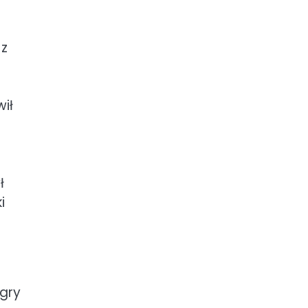
 z
wił
ł
i
 gry