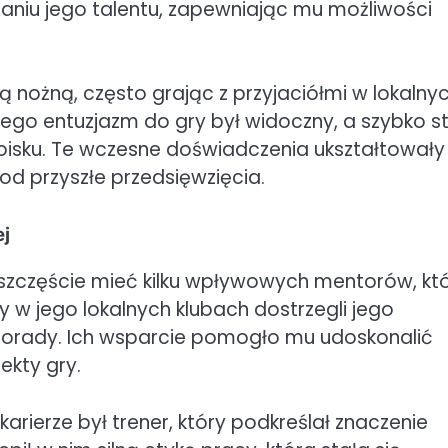
janiu jego talentu, zapewniając mu możliwości
ą nożną, często grając z przyjaciółmi w lokalny
Jego entuzjazm do gry był widoczny, a szybko st
 boisku. Te wczesne doświadczenia ukształtowały
od przyszłe przedsięwzięcia.
ej
 szczęście mieć kilku wpływowych mentorów, kt
zy w jego lokalnych klubach dostrzegli jego
z porady. Ich wsparcie pomogło mu udoskonalić
ekty gry.
rierze był trener, który podkreślał znaczenie