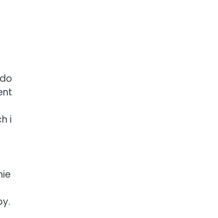
 do
ent
h i
nie
py.