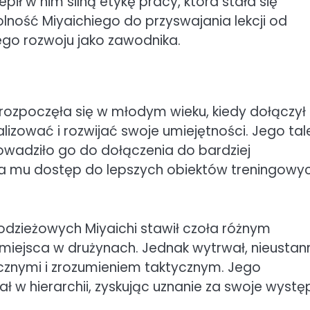
epił w nim silną etykę pracy, która stała się
ność Miyaichiego do przyswajania lekcji od
ego rozwoju jako zawodnika.
rozpoczęła się w młodym wieku, kiedy dołączył
alizować i rozwijać swoje umiejętności. Jego tal
wadziło go do dołączenia do bardziej
ła mu dostęp do lepszych obiektów treningowyc
dzieżowych Miyaichi stawił czoła różnym
miejsca w drużynach. Jednak wytrwał, nieustan
cznymi i zrozumieniem taktycznym. Jego
 w hierarchii, zyskując uznanie za swoje wystę