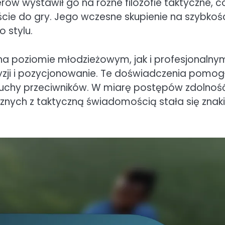
rów wystawił go na różne filozofie taktyczne, c
ie do gry. Jego wczesne skupienie na szybkośc
 stylu.
a poziomie młodzieżowym, jak i profesjonalny
zji i pozycjonowanie. Te doświadczenia pomog
 ruchy przeciwników. W miarę postępów zdolnoś
cznych z taktyczną świadomością stała się zna