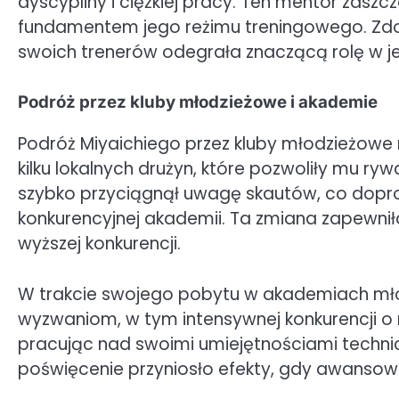
dyscypliny i ciężkiej pracy. Ten mentor zaszcz
fundamentem jego reżimu treningowego. Zdol
swoich trenerów odegrała znaczącą rolę w j
Podróż przez kluby młodzieżowe i akademie
Podróż Miyaichiego przez kluby młodzieżowe 
kilku lokalnych drużyn, które pozwoliły mu ryw
szybko przyciągnął uwagę skautów, co dopro
konkurencyjnej akademii. Ta zmiana zapewni
wyższej konkurencji.
W trakcie swojego pobytu w akademiach mło
wyzwaniom, w tym intensywnej konkurencji o 
pracując nad swoimi umiejętnościami techni
poświęcenie przyniosło efekty, gdy awansował