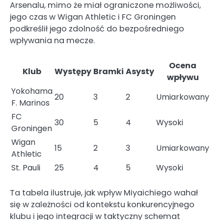
Arsenalu, mimo że miał ograniczone możliwości,
jego czas w Wigan Athletic i FC Groningen
podkreślił jego zdolność do bezpośredniego
wpływania na mecze.
Ocena
Klub
Występy
Bramki
Asysty
wpływu
Yokohama
20
3
2
Umiarkowany
F. Marinos
FC
30
5
4
Wysoki
Groningen
Wigan
15
2
3
Umiarkowany
Athletic
St. Pauli
25
4
5
Wysoki
Ta tabela ilustruje, jak wpływ Miyaichiego wahał
się w zależności od kontekstu konkurencyjnego
klubu i jego integracji w taktyczny schemat