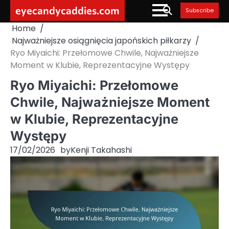
Skip
eyecandycaddies.com
Subscribe
to
Home
content
Najważniejsze osiągnięcia japońskich piłkarzy
Ryo Miyaichi: Przełomowe Chwile, Najważniejsze
Moment w Klubie, Reprezentacyjne Występy
Ryo Miyaichi: Przełomowe
Chwile, Najważniejsze Moment
w Klubie, Reprezentacyjne
Występy
17/02/2026
by
Kenji Takahashi