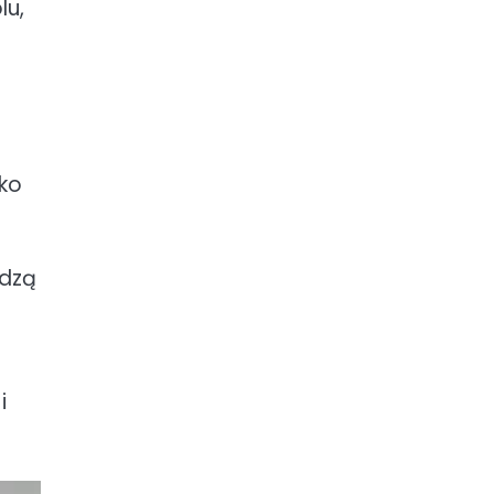
lu,
ako
edzą
i