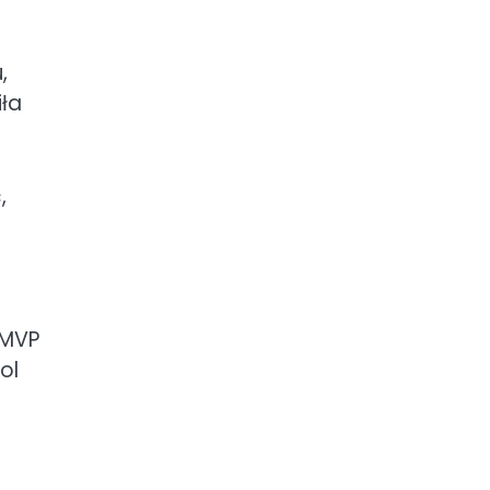
,
iła
,
 MVP
ol