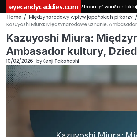
Skip
eyecandycaddies.com
Strona główna
Skontaktuj
to
Home
Międzynarodowy wpływ japońskich piłkarzy
content
Kazuyoshi Miura: Międzynarodowe uznanie, Ambasador 
Kazuyoshi Miura: Między
Ambasador kultury, Dzie
10/02/2026
by
Kenji Takahashi