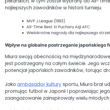
piłkarskich, w tym został wybrany do All-Time 
najlepszych zawodników w historii turnieju.
MVP J.League (1993)
All-Time Best XI Pucharu Azji AFC
Wielokrotne nagrody dla najlepszego strze
Wpływ na globalne postrzeganie japońskiego f
Miura swoją obecnością na międzynarodowej s
jest postrzegany na całym świecie. Jego wcz
potencjał japońskich zawodników, torując dr
Jako
ambasador kultury
sportu, Miura brał 
promując futbol w Japonii i poprawiając jeg
zaangażowanie zainspirowały wielu młodyc