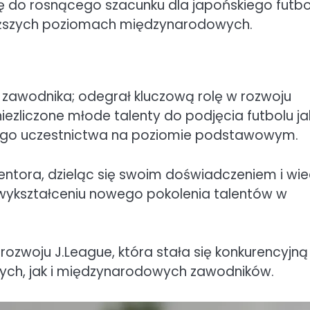
ię do rosnącego szacunku dla japońskiego futbo
yższych poziomach międzynarodowych.
 zawodnika; odegrał kluczową rolę w rozwoju
iezliczone młode talenty do podjęcia futbolu j
nego uczestnictwa na poziomie podstawowym.
entora, dzieląc się swoim doświadczeniem i wi
wykształceniu nowego pokolenia talentów w
rozwoju J.League, która stała się konkurencyjną 
nych, jak i międzynarodowych zawodników.