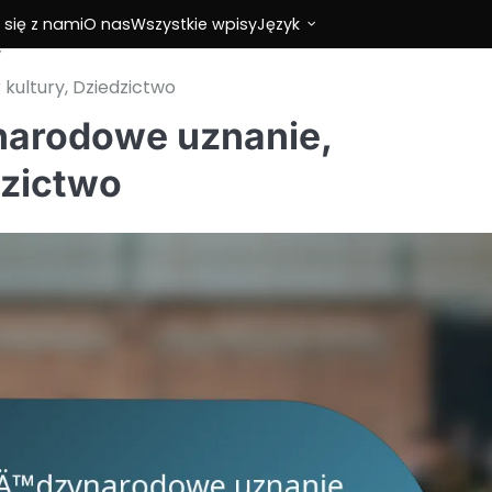
 się z nami
O nas
Wszystkie wpisy
Język
kultury, Dziedzictwo
narodowe uznanie,
dzictwo