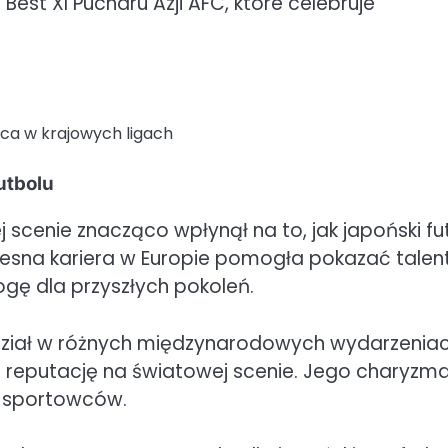
Best XI Pucharu Azji AFC, które celebruje
lca w krajowych ligach
utbolu
cenie znacząco wpłynął na to, jak japoński fu
esna kariera w Europie pomogła pokazać talent
ogę dla przyszłych pokoleń.
udział w różnych międzynarodowych wydarzeniac
o reputację na światowej scenie. Jego charyzma
h sportowców.