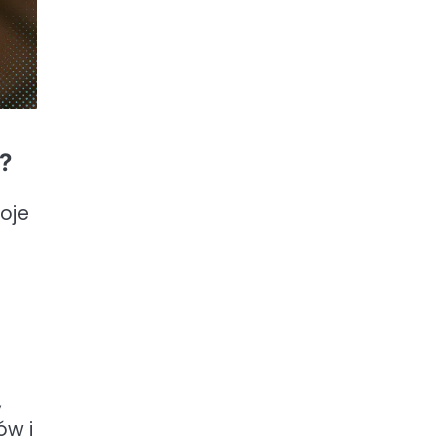
?
oje
,
ów i