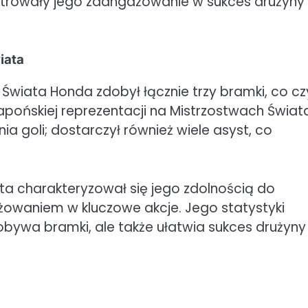
trowały jego zaangażowanie w sukces drużyny 
iata
wiata Honda zdobył łącznie trzy bramki, co cz
japońskiej reprezentacji na Mistrzostwach Świat
nia goli; dostarczył również wiele asyst, co
a charakteryzował się jego zdolnością do
owaniem w kluczowe akcje. Jego statystyki
dobywa bramki, ale także ułatwia sukces drużyny