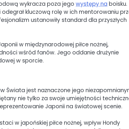
rodową wykracza poza jego
występy na
boisku.
i odegrał kluczową rolę w ich mentorowaniu prz
fesjonalizm ustanowiły standard dla przyszłych
Japonii w międzynarodowej piłce nożnej,
ności wśród fanów. Jego oddanie drużynie
odowej w sporcie.
ostw Świata jest naznaczone jego niezapomniany
tany nie tylko za swoje umiejętności techniczn
reprezentowanie Japonii na światowej scenie.
taci w japońskiej piłce nożnej, wpływ Hondy