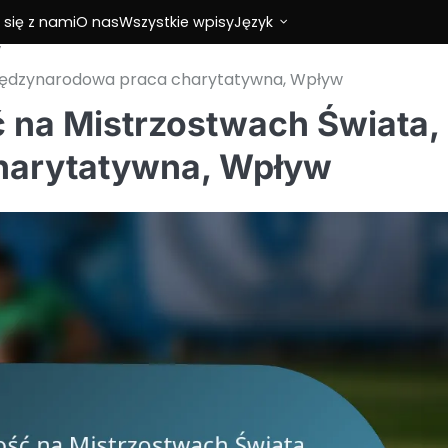
 się z nami
O nas
Wszystkie wpisy
Język
Międzynarodowa praca charytatywna, Wpływ
 na Mistrzostwach Świata,
harytatywna, Wpływ