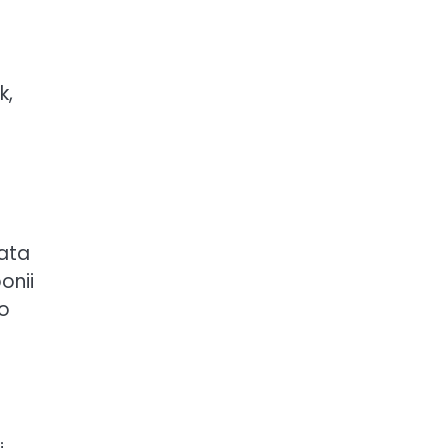
k,
ata
onii
ko