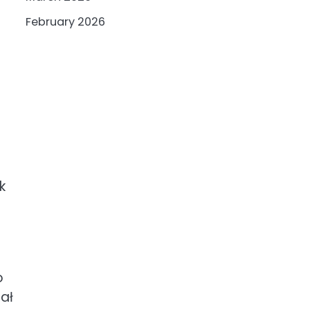
February 2026
k
o
ał