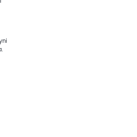
i
yni
a.