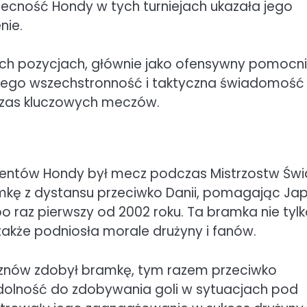
ecność Hondy w tych turniejach ukazała jego
nie.
ch pozycjach, głównie jako ofensywny pomocni
Jego wszechstronność i taktyczna świadomość
czas kluczowych meczów.
entów Hondy był mecz podczas Mistrzostw Świ
mkę z dystansu przeciwko Danii, pomagając Jap
o raz pierwszy od 2002 roku. Ta bramka nie tyl
e także podniosła morale drużyny i fanów.
 znów zdobył bramkę, tym razem przeciwko
zdolność do zdobywania goli w sytuacjach pod