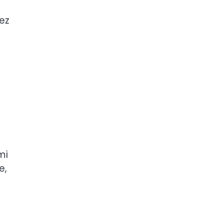
ez
mi
e,