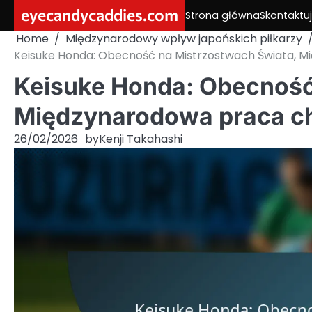
Skip
eyecandycaddies.com
Strona główna
Skontaktuj
to
Home
Międzynarodowy wpływ japońskich piłkarzy
content
Keisuke Honda: Obecność na Mistrzostwach Świata, 
Keisuke Honda: Obecność
Międzynarodowa praca c
26/02/2026
by
Kenji Takahashi