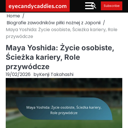
Skip
eyecandycaddies.com
Subscribe
to
Home
content
Biografie zawodników piłki nożnej z Japonii
Maya Yoshida: Życie osobiste, Ścieżka kariery, Role
przywódcze
Maya Yoshida: Życie osobiste,
Ścieżka kariery, Role
przywódcze
19/02/2026
by
Kenji Takahashi