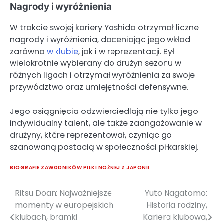
Nagrody i wyróżnienia
W trakcie swojej kariery Yoshida otrzymał liczne
nagrody i wyróżnienia, doceniając jego wkład
zarówno
w klubie
, jak i w reprezentacji. Był
wielokrotnie wybierany do drużyn sezonu w
różnych ligach i otrzymał wyróżnienia za swoje
przywództwo oraz umiejętności defensywne.
Jego osiągnięcia odzwierciedlają nie tylko jego
indywidualny talent, ale także zaangażowanie w
drużyny, które reprezentował, czyniąc go
szanowaną postacią w społeczności piłkarskiej.
BIOGRAFIE ZAWODNIKÓW PIŁKI NOŻNEJ Z JAPONII
Ritsu Doan: Najważniejsze
Yuto Nagatomo:
Post
momenty w europejskich
Historia rodziny,
navigation
klubach, bramki
Kariera klubowa,