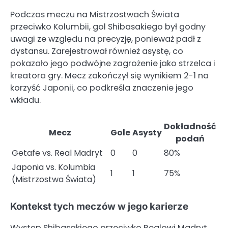
Podczas meczu na Mistrzostwach Świata
przeciwko Kolumbii, gol Shibasakiego był godny
uwagi ze względu na precyzję, ponieważ padł z
dystansu. Zarejestrował również asystę, co
pokazało jego podwójne zagrożenie jako strzelca i
kreatora gry. Mecz zakończył się wynikiem 2-1 na
korzyść Japonii, co podkreśla znaczenie jego
wkładu.
Dokładność
Mecz
Gole
Asysty
podań
Getafe vs. Real Madryt
0
0
80%
Japonia vs. Kolumbia
1
1
75%
(Mistrzostwa Świata)
Kontekst tych meczów w jego karierze
Występ Shibasakiego przeciwko Realowi Madryt