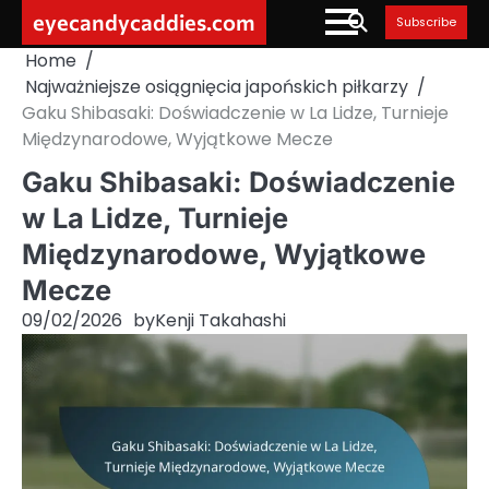
Skip
eyecandycaddies.com
Subscribe
to
Home
content
Najważniejsze osiągnięcia japońskich piłkarzy
Gaku Shibasaki: Doświadczenie w La Lidze, Turnieje
Międzynarodowe, Wyjątkowe Mecze
Gaku Shibasaki: Doświadczenie
w La Lidze, Turnieje
Międzynarodowe, Wyjątkowe
Mecze
09/02/2026
by
Kenji Takahashi