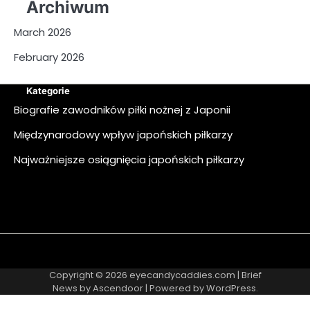
Archiwum
March 2026
February 2026
Kategorie
Biografie zawodników piłki nożnej z Japonii
Międzynarodowy wpływ japońskich piłkarzy
Najważniejsze osiągnięcia japońskich piłkarzy
About
Contact
Cookie
Privacy
Sitemap
Terms
Us
Us
Policy
Policy
and
Copyright © 2026
eyecandycaddies.com
| Brief
Conditions
News by
Ascendoor
| Powered by
WordPress
.